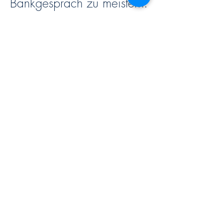
Bankgespräch zu meistern:
Sie profitieren von
unseren Finanzierungs-
Netzwerk
TIP 1/12