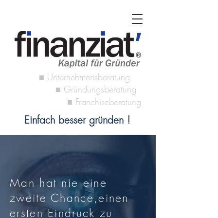
■ Unternehmensberatung
■
Gründungsberatung
■
Franchiseberatung
Einfach besser gründen !
Man hat nie eine
zweite Chance,einen
ersten Eindruck zu